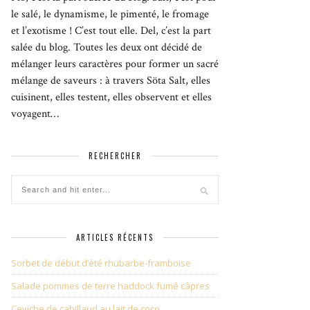
le salé, le dynamisme, le pimenté, le fromage
et l’exotisme ! C’est tout elle. Del, c’est la part
salée du blog. Toutes les deux ont décidé de
mélanger leurs caractères pour former un sacré
mélange de saveurs : à travers Söta Salt, elles
cuisinent, elles testent, elles observent et elles
voyagent…
RECHERCHER
ARTICLES RÉCENTS
Sorbet de début d’été rhubarbe-framboise
Salade pommes de terre haddock fumé câpres
Ceviche de cabillaud au lait de coco