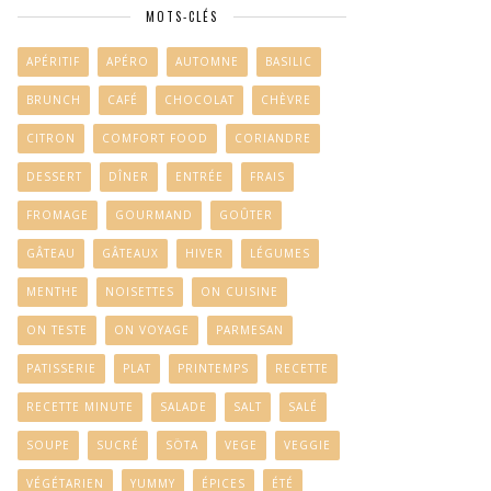
MOTS-CLÉS
APÉRITIF
APÉRO
AUTOMNE
BASILIC
BRUNCH
CAFÉ
CHOCOLAT
CHÈVRE
CITRON
COMFORT FOOD
CORIANDRE
DESSERT
DÎNER
ENTRÉE
FRAIS
FROMAGE
GOURMAND
GOÛTER
GÂTEAU
GÂTEAUX
HIVER
LÉGUMES
MENTHE
NOISETTES
ON CUISINE
ON TESTE
ON VOYAGE
PARMESAN
PATISSERIE
PLAT
PRINTEMPS
RECETTE
RECETTE MINUTE
SALADE
SALT
SALÉ
SOUPE
SUCRÉ
SÖTA
VEGE
VEGGIE
VÉGÉTARIEN
YUMMY
ÉPICES
ÉTÉ