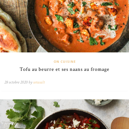
ON CUISINE
Tofu au beurre et ses naans au fromage
28 octobre 2020 by
sotasalt