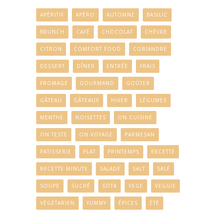
APÉRITIF
APÉRO
AUTOMNE
BASILIC
BRUNCH
CAFÉ
CHOCOLAT
CHÈVRE
CITRON
COMFORT FOOD
CORIANDRE
DESSERT
DÎNER
ENTRÉE
FRAIS
FROMAGE
GOURMAND
GOÛTER
GÂTEAU
GÂTEAUX
HIVER
LÉGUMES
MENTHE
NOISETTES
ON CUISINE
ON TESTE
ON VOYAGE
PARMESAN
PATISSERIE
PLAT
PRINTEMPS
RECETTE
RECETTE MINUTE
SALADE
SALT
SALÉ
SOUPE
SUCRÉ
SÖTA
VEGE
VEGGIE
VÉGÉTARIEN
YUMMY
ÉPICES
ÉTÉ