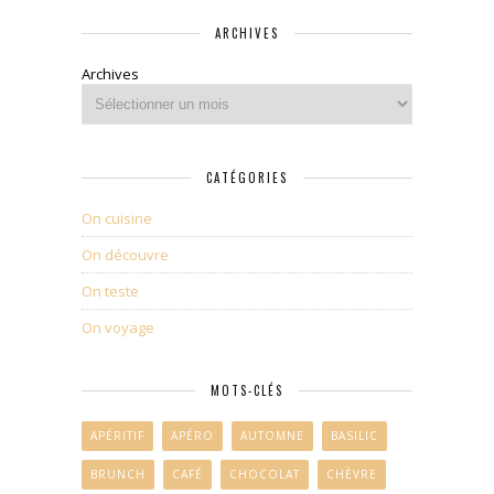
ARCHIVES
Archives
CATÉGORIES
On cuisine
On découvre
On teste
On voyage
MOTS-CLÉS
APÉRITIF
APÉRO
AUTOMNE
BASILIC
BRUNCH
CAFÉ
CHOCOLAT
CHÈVRE