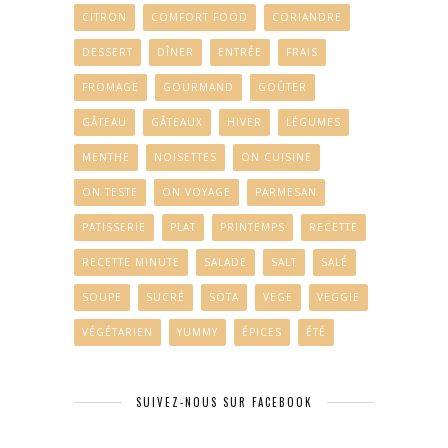
CITRON
COMFORT FOOD
CORIANDRE
DESSERT
DÎNER
ENTRÉE
FRAIS
FROMAGE
GOURMAND
GOÛTER
GÂTEAU
GÂTEAUX
HIVER
LÉGUMES
MENTHE
NOISETTES
ON CUISINE
ON TESTE
ON VOYAGE
PARMESAN
PATISSERIE
PLAT
PRINTEMPS
RECETTE
RECETTE MINUTE
SALADE
SALT
SALÉ
SOUPE
SUCRÉ
SÖTA
VEGE
VEGGIE
VÉGÉTARIEN
YUMMY
ÉPICES
ÉTÉ
SUIVEZ-NOUS SUR FACEBOOK