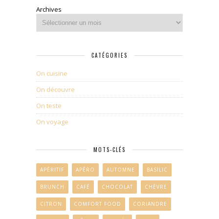
Archives
CATÉGORIES
On cuisine
On découvre
On teste
On voyage
MOTS-CLÉS
APÉRITIF
APÉRO
AUTOMNE
BASILIC
BRUNCH
CAFÉ
CHOCOLAT
CHÈVRE
CITRON
COMFORT FOOD
CORIANDRE