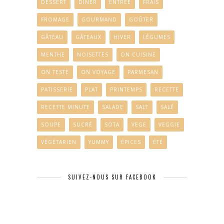
DESSERT
DÎNER
ENTRÉE
FRAIS
FROMAGE
GOURMAND
GOÛTER
GÂTEAU
GÂTEAUX
HIVER
LÉGUMES
MENTHE
NOISETTES
ON CUISINE
ON TESTE
ON VOYAGE
PARMESAN
PATISSERIE
PLAT
PRINTEMPS
RECETTE
RECETTE MINUTE
SALADE
SALT
SALÉ
SOUPE
SUCRÉ
SÖTA
VEGE
VEGGIE
VÉGÉTARIEN
YUMMY
ÉPICES
ÉTÉ
SUIVEZ-NOUS SUR FACEBOOK