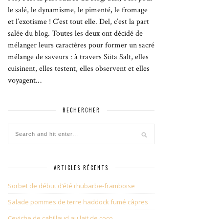
le salé, le dynamisme, le pimenté, le fromage
et l’exotisme ! C’est tout elle. Del, c’est la part
salée du blog. Toutes les deux ont décidé de
mélanger leurs caractères pour former un sacré
mélange de saveurs : à travers Söta Salt, elles
cuisinent, elles testent, elles observent et elles
voyagent…
RECHERCHER
ARTICLES RÉCENTS
Sorbet de début d’été rhubarbe-framboise
Salade pommes de terre haddock fumé câpres
Ceviche de cabillaud au lait de coco