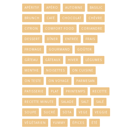
APÉRITIF
APÉRO
AUTOMNE
BASILIC
BRUNCH
CAFÉ
CHOCOLAT
CHÈVRE
CITRON
COMFORT FOOD
CORIANDRE
DESSERT
DÎNER
ENTRÉE
FRAIS
FROMAGE
GOURMAND
GOÛTER
GÂTEAU
GÂTEAUX
HIVER
LÉGUMES
MENTHE
NOISETTES
ON CUISINE
ON TESTE
ON VOYAGE
PARMESAN
PATISSERIE
PLAT
PRINTEMPS
RECETTE
RECETTE MINUTE
SALADE
SALT
SALÉ
SOUPE
SUCRÉ
SÖTA
VEGE
VEGGIE
VÉGÉTARIEN
YUMMY
ÉPICES
ÉTÉ