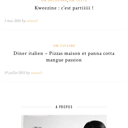
,
ON DÉCOUVRE
ON TESTE
Kweezine : c’est partiiiii !
5 mai 2016 by
sotasalt
ON CUISINE
Dîner italien – Pizzas maison et panna cotta
mangue passion
19 juillet 2015 by
sotasalt
A PROPOS