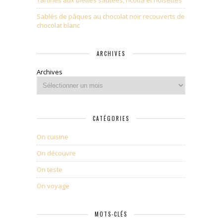
Tartines aux blettes sautées, ricotta et noisettes
Sablés de pâques au chocolat noir recouverts de
chocolat blanc
ARCHIVES
Archives
CATÉGORIES
On cuisine
On découvre
On teste
On voyage
MOTS-CLÉS