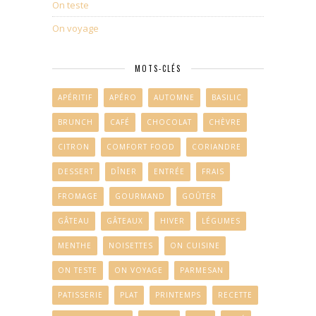
On teste
On voyage
MOTS-CLÉS
APÉRITIF
APÉRO
AUTOMNE
BASILIC
BRUNCH
CAFÉ
CHOCOLAT
CHÈVRE
CITRON
COMFORT FOOD
CORIANDRE
DESSERT
DÎNER
ENTRÉE
FRAIS
FROMAGE
GOURMAND
GOÛTER
GÂTEAU
GÂTEAUX
HIVER
LÉGUMES
MENTHE
NOISETTES
ON CUISINE
ON TESTE
ON VOYAGE
PARMESAN
PATISSERIE
PLAT
PRINTEMPS
RECETTE