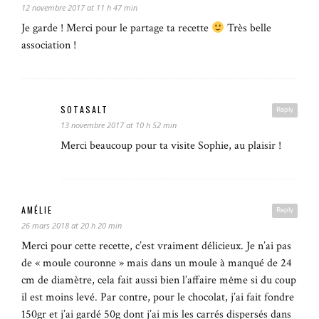
12 novembre 2017 at 11 h 47 min
Je garde ! Merci pour le partage ta recette
Très belle
association !
SOTASALT
Reply
13 novembre 2017 at 10 h 52 min
Merci beaucoup pour ta visite Sophie, au plaisir !
AMÉLIE
Reply
26 mars 2018 at 20 h 20 min
Merci pour cette recette, c’est vraiment délicieux. Je n’ai pas
de « moule couronne » mais dans un moule à manqué de 24
cm de diamètre, cela fait aussi bien l’affaire même si du coup
il est moins levé. Par contre, pour le chocolat, j’ai fait fondre
150gr et j’ai gardé 50g dont j’ai mis les carrés dispersés dans