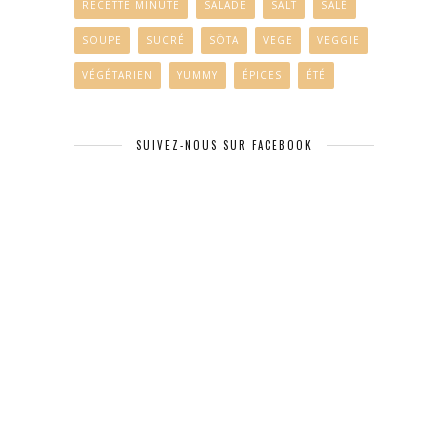
RECETTE MINUTE
SALADE
SALT
SALÉ
SOUPE
SUCRÉ
SÖTA
VEGE
VEGGIE
VÉGÉTARIEN
YUMMY
ÉPICES
ÉTÉ
SUIVEZ-NOUS SUR FACEBOOK