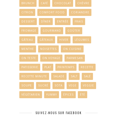
BRUNCH
CAFÉ
CHOCOLAT
CHÈVRE
CITRON
COMFORT FOOD
CORIANDRE
DESSERT
DÎNER
ENTRÉE
FRAIS
FROMAGE
GOURMAND
GOÛTER
GÂTEAU
GÂTEAUX
HIVER
LÉGUMES
MENTHE
NOISETTES
ON CUISINE
ON TESTE
ON VOYAGE
PARMESAN
PATISSERIE
PLAT
PRINTEMPS
RECETTE
RECETTE MINUTE
SALADE
SALT
SALÉ
SOUPE
SUCRÉ
SÖTA
VEGE
VEGGIE
VÉGÉTARIEN
YUMMY
ÉPICES
ÉTÉ
SUIVEZ-NOUS SUR FACEBOOK