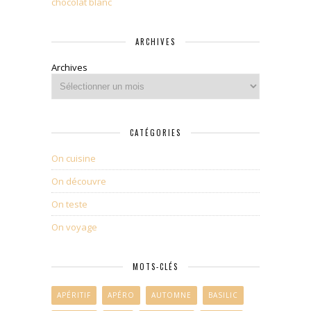
chocolat blanc
ARCHIVES
Archives
CATÉGORIES
On cuisine
On découvre
On teste
On voyage
MOTS-CLÉS
APÉRITIF
APÉRO
AUTOMNE
BASILIC