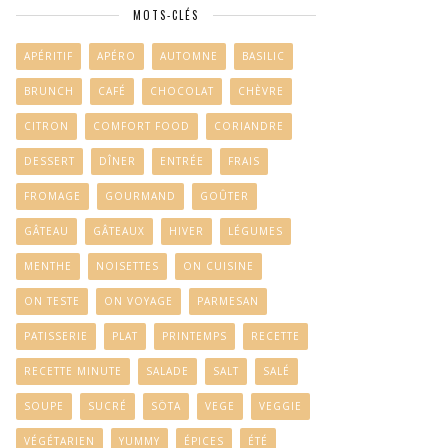
MOTS-CLÉS
APÉRITIF
APÉRO
AUTOMNE
BASILIC
BRUNCH
CAFÉ
CHOCOLAT
CHÈVRE
CITRON
COMFORT FOOD
CORIANDRE
DESSERT
DÎNER
ENTRÉE
FRAIS
FROMAGE
GOURMAND
GOÛTER
GÂTEAU
GÂTEAUX
HIVER
LÉGUMES
MENTHE
NOISETTES
ON CUISINE
ON TESTE
ON VOYAGE
PARMESAN
PATISSERIE
PLAT
PRINTEMPS
RECETTE
RECETTE MINUTE
SALADE
SALT
SALÉ
SOUPE
SUCRÉ
SÖTA
VEGE
VEGGIE
VÉGÉTARIEN
YUMMY
ÉPICES
ÉTÉ