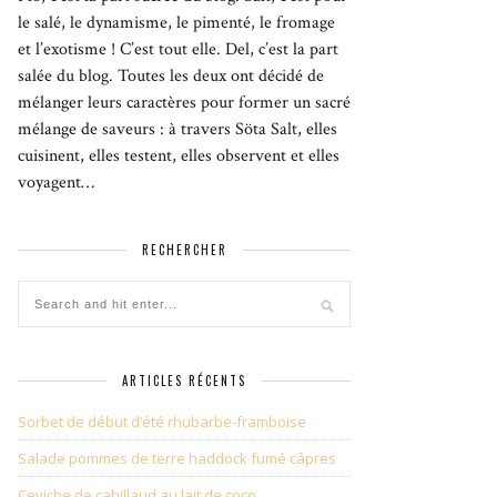
le salé, le dynamisme, le pimenté, le fromage
et l’exotisme ! C’est tout elle. Del, c’est la part
salée du blog. Toutes les deux ont décidé de
mélanger leurs caractères pour former un sacré
mélange de saveurs : à travers Söta Salt, elles
cuisinent, elles testent, elles observent et elles
voyagent…
RECHERCHER
ARTICLES RÉCENTS
Sorbet de début d’été rhubarbe-framboise
Salade pommes de terre haddock fumé câpres
Ceviche de cabillaud au lait de coco