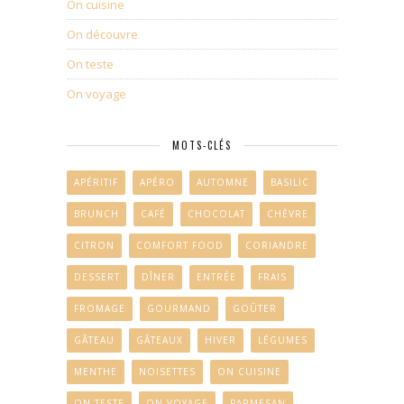
On cuisine
On découvre
On teste
On voyage
MOTS-CLÉS
APÉRITIF
APÉRO
AUTOMNE
BASILIC
BRUNCH
CAFÉ
CHOCOLAT
CHÈVRE
CITRON
COMFORT FOOD
CORIANDRE
DESSERT
DÎNER
ENTRÉE
FRAIS
FROMAGE
GOURMAND
GOÛTER
GÂTEAU
GÂTEAUX
HIVER
LÉGUMES
MENTHE
NOISETTES
ON CUISINE
ON TESTE
ON VOYAGE
PARMESAN