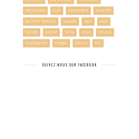
PATISSERIE
PLAT
PRINTEMPS
RECETTE
RECETTE MINUTE
SALADE
SALT
SALÉ
SOUPE
SUCRÉ
SÖTA
VEGE
VEGGIE
VÉGÉTARIEN
YUMMY
ÉPICES
ÉTÉ
SUIVEZ-NOUS SUR FACEBOOK