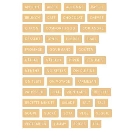
APÉRITIF
APÉRO
AUTOMNE
BASILIC
BRUNCH
CAFÉ
CHOCOLAT
CHÈVRE
CITRON
COMFORT FOOD
CORIANDRE
DESSERT
DÎNER
ENTRÉE
FRAIS
FROMAGE
GOURMAND
GOÛTER
GÂTEAU
GÂTEAUX
HIVER
LÉGUMES
MENTHE
NOISETTES
ON CUISINE
ON TESTE
ON VOYAGE
PARMESAN
PATISSERIE
PLAT
PRINTEMPS
RECETTE
RECETTE MINUTE
SALADE
SALT
SALÉ
SOUPE
SUCRÉ
SÖTA
VEGE
VEGGIE
VÉGÉTARIEN
YUMMY
ÉPICES
ÉTÉ