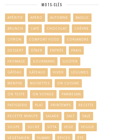
MOTS-CLÉS
APÉRITIF
APÉRO
AUTOMNE
BASILIC
BRUNCH
CAFÉ
CHOCOLAT
CHÈVRE
CITRON
COMFORT FOOD
CORIANDRE
DESSERT
DÎNER
ENTRÉE
FRAIS
FROMAGE
GOURMAND
GOÛTER
GÂTEAU
GÂTEAUX
HIVER
LÉGUMES
MENTHE
NOISETTES
ON CUISINE
ON TESTE
ON VOYAGE
PARMESAN
PATISSERIE
PLAT
PRINTEMPS
RECETTE
RECETTE MINUTE
SALADE
SALT
SALÉ
SOUPE
SUCRÉ
SÖTA
VEGE
VEGGIE
VÉGÉTARIEN
YUMMY
ÉPICES
ÉTÉ