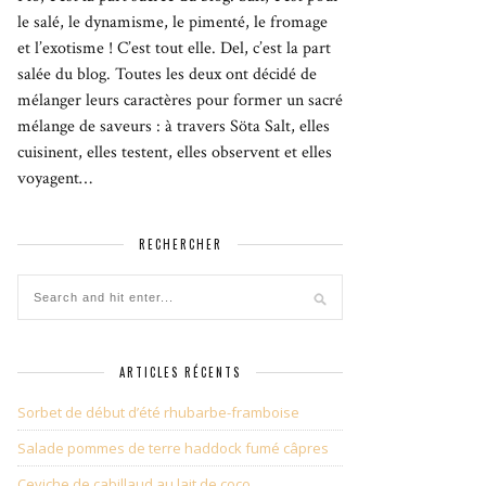
le salé, le dynamisme, le pimenté, le fromage
et l’exotisme ! C’est tout elle. Del, c’est la part
salée du blog. Toutes les deux ont décidé de
mélanger leurs caractères pour former un sacré
mélange de saveurs : à travers Söta Salt, elles
cuisinent, elles testent, elles observent et elles
voyagent…
RECHERCHER
ARTICLES RÉCENTS
Sorbet de début d’été rhubarbe-framboise
Salade pommes de terre haddock fumé câpres
Ceviche de cabillaud au lait de coco