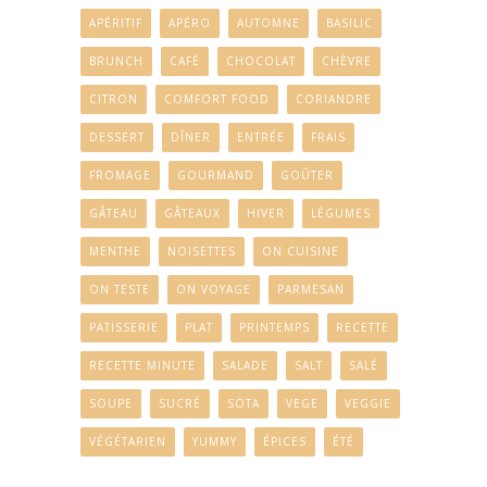
APÉRITIF
APÉRO
AUTOMNE
BASILIC
BRUNCH
CAFÉ
CHOCOLAT
CHÈVRE
CITRON
COMFORT FOOD
CORIANDRE
DESSERT
DÎNER
ENTRÉE
FRAIS
FROMAGE
GOURMAND
GOÛTER
GÂTEAU
GÂTEAUX
HIVER
LÉGUMES
MENTHE
NOISETTES
ON CUISINE
ON TESTE
ON VOYAGE
PARMESAN
PATISSERIE
PLAT
PRINTEMPS
RECETTE
RECETTE MINUTE
SALADE
SALT
SALÉ
SOUPE
SUCRÉ
SÖTA
VEGE
VEGGIE
VÉGÉTARIEN
YUMMY
ÉPICES
ÉTÉ