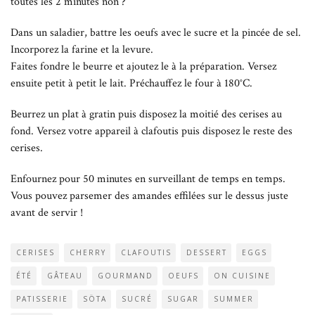
toutes les 2 minutes non ? ^^
Dans un saladier, battre les oeufs avec le sucre et la pincée de sel.
Incorporez la farine et la levure.
Faites fondre le beurre et ajoutez le à la préparation. Versez
ensuite petit à petit le lait. Préchauffez le four à 180°C.
Beurrez un plat à gratin puis disposez la moitié des cerises au
fond. Versez votre appareil à clafoutis puis disposez le reste des
cerises.
Enfournez pour 50 minutes en surveillant de temps en temps.
Vous pouvez parsemer des amandes effilées sur le dessus juste
avant de servir !
CERISES
CHERRY
CLAFOUTIS
DESSERT
EGGS
ÉTÉ
GÂTEAU
GOURMAND
OEUFS
ON CUISINE
PATISSERIE
SÖTA
SUCRÉ
SUGAR
SUMMER