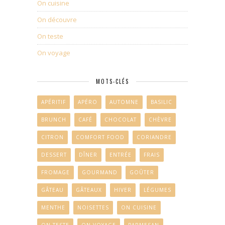
On cuisine
On découvre
On teste
On voyage
MOTS-CLÉS
APÉRITIF
APÉRO
AUTOMNE
BASILIC
BRUNCH
CAFÉ
CHOCOLAT
CHÈVRE
CITRON
COMFORT FOOD
CORIANDRE
DESSERT
DÎNER
ENTRÉE
FRAIS
FROMAGE
GOURMAND
GOÛTER
GÂTEAU
GÂTEAUX
HIVER
LÉGUMES
MENTHE
NOISETTES
ON CUISINE