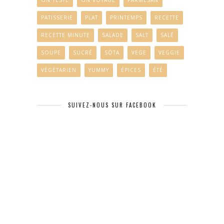
ON TESTE
ON VOYAGE
PARMESAN
PATISSERIE
PLAT
PRINTEMPS
RECETTE
RECETTE MINUTE
SALADE
SALT
SALÉ
SOUPE
SUCRÉ
SÖTA
VEGE
VEGGIE
VÉGÉTARIEN
YUMMY
ÉPICES
ÉTÉ
SUIVEZ-NOUS SUR FACEBOOK