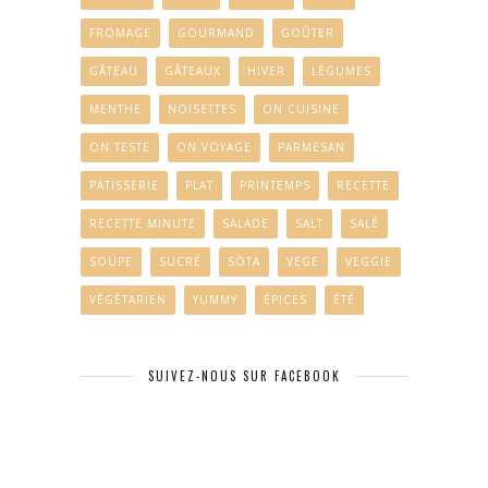
FROMAGE
GOURMAND
GOÛTER
GÂTEAU
GÂTEAUX
HIVER
LÉGUMES
MENTHE
NOISETTES
ON CUISINE
ON TESTE
ON VOYAGE
PARMESAN
PATISSERIE
PLAT
PRINTEMPS
RECETTE
RECETTE MINUTE
SALADE
SALT
SALÉ
SOUPE
SUCRÉ
SÖTA
VEGE
VEGGIE
VÉGÉTARIEN
YUMMY
ÉPICES
ÉTÉ
SUIVEZ-NOUS SUR FACEBOOK