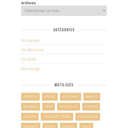
Archives
CATÉGORIES
On cuisine
On découvre
On teste
On voyage
MOTS-CLÉS
APÉRITIF
APÉRO
AUTOMNE
BASILIC
BRUNCH
CAFÉ
CHOCOLAT
CHÈVRE
CITRON
COMFORT FOOD
CORIANDRE
DESSERT
DÎNER
ENTRÉE
FRAIS