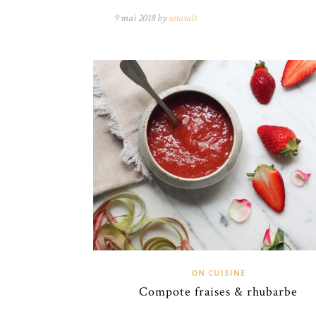
9 mai 2018 by
sotasalt
ON CUISINE
Compote fraises & rhubarbe