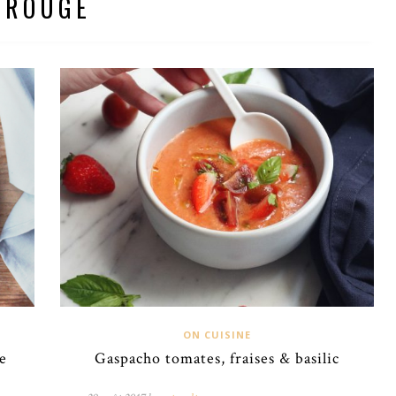
ROUGE
ON CUISINE
e
Gaspacho tomates, fraises & basilic