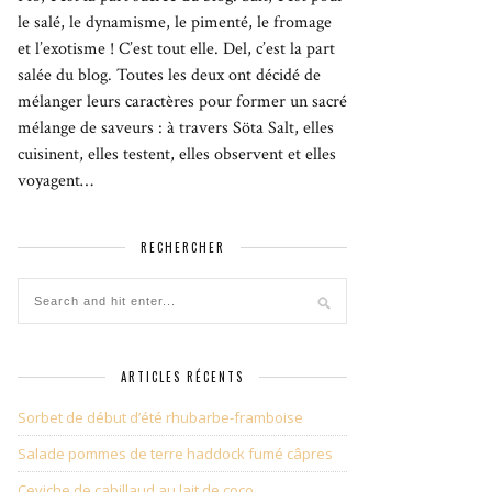
le salé, le dynamisme, le pimenté, le fromage
et l’exotisme ! C’est tout elle. Del, c’est la part
salée du blog. Toutes les deux ont décidé de
mélanger leurs caractères pour former un sacré
mélange de saveurs : à travers Söta Salt, elles
cuisinent, elles testent, elles observent et elles
voyagent…
RECHERCHER
ARTICLES RÉCENTS
Sorbet de début d’été rhubarbe-framboise
Salade pommes de terre haddock fumé câpres
Ceviche de cabillaud au lait de coco