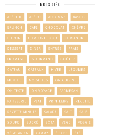
MOTS-CLÉS
APÉRITIF
APÉRO
AUTOMNE
BASILIC
BRUNCH
CAFÉ
CHOCOLAT
CHÈVRE
CITRON
COMFORT FOOD
CORIANDRE
DESSERT
DÎNER
ENTRÉE
FRAIS
FROMAGE
GOURMAND
GOÛTER
GÂTEAU
GÂTEAUX
HIVER
LÉGUMES
MENTHE
NOISETTES
ON CUISINE
ON TESTE
ON VOYAGE
PARMESAN
PATISSERIE
PLAT
PRINTEMPS
RECETTE
RECETTE MINUTE
SALADE
SALT
SALÉ
SOUPE
SUCRÉ
SÖTA
VEGE
VEGGIE
VÉGÉTARIEN
YUMMY
ÉPICES
ÉTÉ