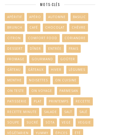
MOTS-CLÉS
APÉRITIF
APÉRO
AUTOMNE
BASILIC
BRUNCH
CAFÉ
CHOCOLAT
CHÈVRE
CITRON
COMFORT FOOD
CORIANDRE
DESSERT
DÎNER
ENTRÉE
FRAIS
FROMAGE
GOURMAND
GOÛTER
GÂTEAU
GÂTEAUX
HIVER
LÉGUMES
MENTHE
NOISETTES
ON CUISINE
ON TESTE
ON VOYAGE
PARMESAN
PATISSERIE
PLAT
PRINTEMPS
RECETTE
RECETTE MINUTE
SALADE
SALT
SALÉ
SOUPE
SUCRÉ
SÖTA
VEGE
VEGGIE
VÉGÉTARIEN
YUMMY
ÉPICES
ÉTÉ