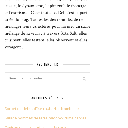
le salé, le dynamisme, le pimenté, le fromage
et l’exotisme ! C’est tout elle. Del, c’est la part
salée du blog. Toutes les deux ont décidé de
mélanger leurs caractères pour former un sacré
mélange de saveurs : à travers Söta Salt, elles
cuisinent, elles testent, elles observent et elles
voyagent…
RECHERCHER
ARTICLES RÉCENTS
Sorbet de début d’été rhubarbe-framboise
Salade pommes de terre haddock fumé câpres
Ceviche de cabillaud au lait de coco